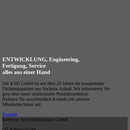
ENTWICKLUNG, Engineering,
Fertigung, Service
alles aus einer Hand
Die KSD GmbH ist seit über 20 Jahren ihr kompetenter
Dichtungspartner aus Sachsen-Anhalt. Wir informieren Sie
gern über unser umfassendes Produktsortiment.
Nehmen Sie unverbindlich Kontakt mit unseren
Mitarbeiter:innen auf.
Kontakt
Köthener Spezialdichtungen GmbH
OT Kleinwülknitz