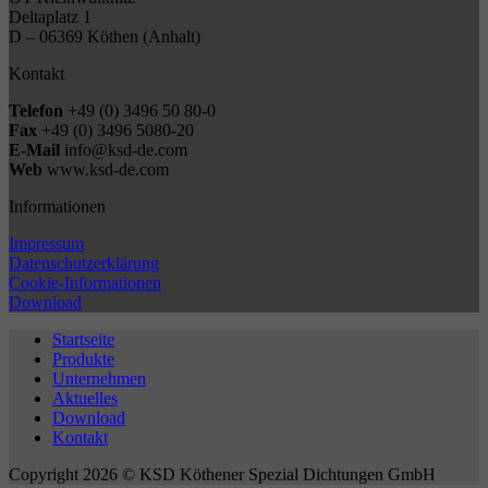
Deltaplatz 1
D – 06369 Köthen (Anhalt)
Kontakt
Telefon
+49 (0) 3496 50 80-0
Fax
+49 (0) 3496 5080-20
E-Mail
info@ksd-de.com
Web
www.ksd-de.com
Informationen
Impressum
Datenschutzerklärung
Cookie-Informationen
Download
Startseite
Produkte
Unternehmen
Aktuelles
Download
Kontakt
Copyright 2026 © KSD Köthener Spezial Dichtungen GmbH