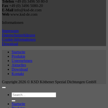
Telefon
+49 (0) 3496 50 80-0
Fax
+49 (0) 3496 5080-20
E-Mail
info@ksd-de.com
Web
www.ksd-de.com
Informationen
Impressum
Datenschutzerklärung
Cookie-Informationen
Download
Startseite
Produkte
Unternehmen
Aktuelles
Download
Kontakt
Copyright 2026 © KSD Köthener Spezial Dichtungen GmbH
Startseite