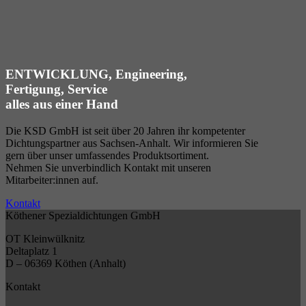
ENTWICKLUNG, Engineering,
Fertigung, Service
alles aus einer Hand
Die KSD GmbH ist seit über 20 Jahren ihr kompetenter
Dichtungspartner aus Sachsen-Anhalt. Wir informieren Sie
gern über unser umfassendes Produktsortiment.
Nehmen Sie unverbindlich Kontakt mit unseren
Mitarbeiter:innen auf.
Kontakt
Köthener Spezialdichtungen GmbH
OT Kleinwülknitz
Deltaplatz 1
D – 06369 Köthen (Anhalt)
Kontakt