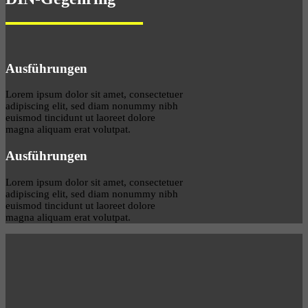
Ausführungen
Lorem ipsum dolor sit amet, consectetuer
adipiscing elit, sed diam nonummy nibh
euismod tincidunt ut laoreet dolore
magna aliquam erat volutpat.
Ausführungen
Lorem ipsum dolor sit amet, consectetuer
adipiscing elit, sed diam nonummy nibh
euismod tincidunt ut laoreet dolore
magna aliquam erat volutpat.