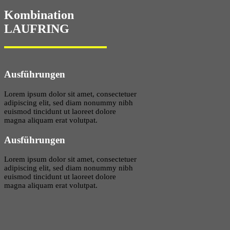
Kombination
LAUFRING
Ausführungen
Lorem ipsum dolor sit amet, consectetuer
adipiscing elit, sed diam nonummy nibh
euismod tincidunt ut laoreet dolore
magna aliquam erat volutpat.
Ausführungen
Lorem ipsum dolor sit amet, consectetuer
adipiscing elit, sed diam nonummy nibh
euismod tincidunt ut laoreet dolore
magna aliquam erat volutpat.