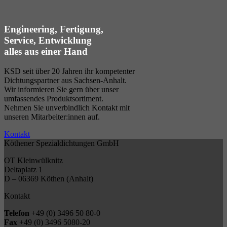
Engineering, Fertigung,
Service, Entwicklung
alles aus einer Hand
KSD seit über 20 Jahren ihr kompetenter
Dichtungspartner aus Sachsen-Anhalt.
Wir informieren Sie gern über unser
umfassendes Produktsortiment.
Nehmen Sie unverbindlich Kontakt mit
unseren Mitarbeiter:innen auf.
Kontakt
Köthener Spezialdichtungen GmbH
OT Kleinwülknitz
Deltaplatz 1
D – 06369 Köthen (Anhalt)
Kontakt
Telefon
+49 (0) 3496 50 80-0
Fax
+49 (0) 3496 5080-20