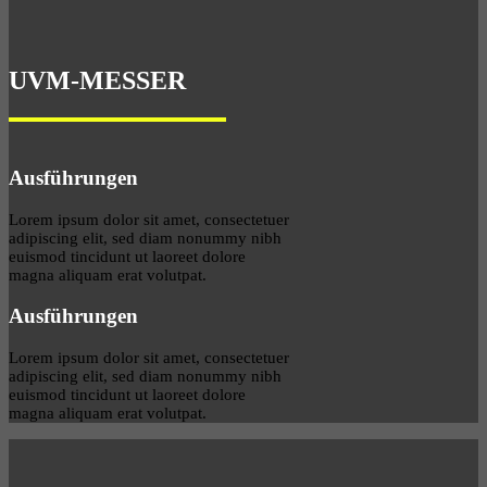
UVM-MESSER
Ausführungen
Lorem ipsum dolor sit amet, consectetuer
adipiscing elit, sed diam nonummy nibh
euismod tincidunt ut laoreet dolore
magna aliquam erat volutpat.
Ausführungen
Lorem ipsum dolor sit amet, consectetuer
adipiscing elit, sed diam nonummy nibh
euismod tincidunt ut laoreet dolore
magna aliquam erat volutpat.