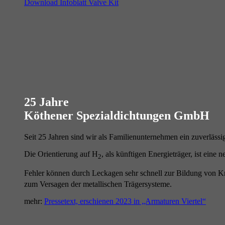
Download Infoblatt Valve Kit
25 Jahre
Köthener Spezialdichtungen GmbH
Seit 25 Jahren sind wir als Familienunternehmen ein zuverlässi
Die Orientierung auf H
, als künftigen Energieträger, ist eine
2
Fehler können durch Leckagen sehr schnell zur Bildung von K
zum Versagen der metallischen Trägersysteme.
mehr:
Pressetext, erschienen 2023 in „Armaturen Viertel“