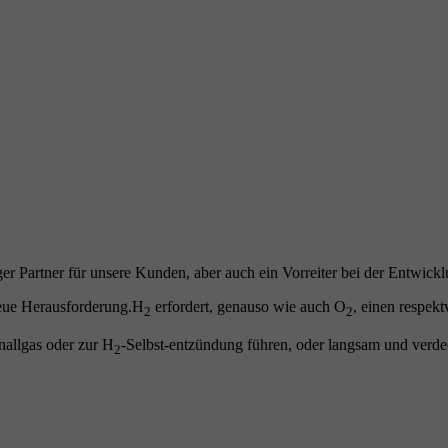
ger Partner für unsere Kunden, aber auch ein Vorreiter bei der Entwic
 neue Herausforderung.H
erfordert, genauso wie auch O
, einen respek
2
2
nallgas oder zur H
-Selbst-entzündung führen, oder langsam und verde
2