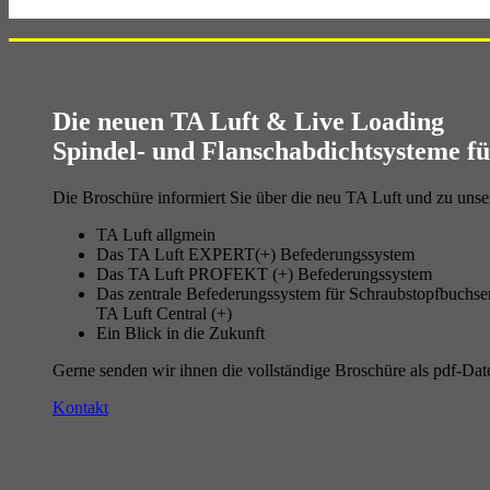
Download
Die neuen
TA Luft & Live Loading
Spindel- und Flanschabdichtsysteme f
Die Broschüre informiert Sie über die neu TA Luft und zu unse
TA Luft allgmein
Das TA Luft EXPERT(+) Befederungssystem
Das TA Luft PROFEKT (+) Befederungssystem
Das zentrale Befederungssystem für Schraubstopfbuchse
TA Luft Central (+)
Ein Blick in die Zukunft
Gerne senden wir ihnen die voll­ständige Broschüre als pdf-Dat
Kontakt