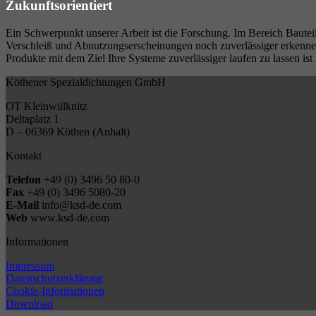
Zukunftsorientiert
Ein Schwerpunkt unserer Arbeit ist die Forschung. Im Bereich Baute
Verschleiß und Abnutzungserscheinungen noch zuverlässiger erkenne
Produkte mit dem Ziel Ihre Systeme zuverlässiger laufen zu lassen ist
Köthener Spezialdichtungen GmbH
OT Kleinwülknitz
Deltaplatz 1
D – 06369 Köthen (Anhalt)
Kontakt
Telefon
+49 (0) 3496 50 80-0
Fax
+49 (0) 3496 5080-20
E-Mail
info@ksd-de.com
Web
www.ksd-de.com
Informationen
Impressum
Datenschutzerklärung
Cookie-Informationen
Download