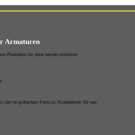
ür Armaturen
ren Produkten die diese bereits umsetzen:
n
ei oder in gedruckter Form zu. Konaktieren Sie uns: