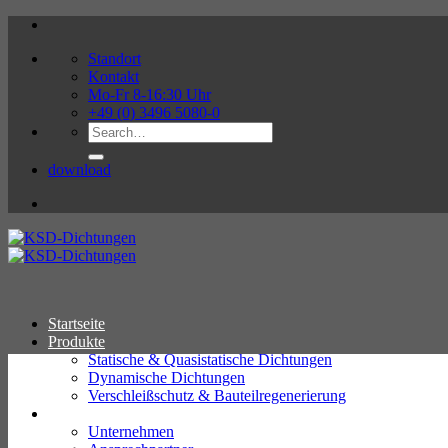
Zum
Inhalt
Standort
springen
Kontakt
Mo-Fr 8-16:30 Uhr
+49 (0) 3496 5080-0
download
Startseite
Produkte
Statische & Quasistatische Dichtungen
Dynamische Dichtungen
Verschleißschutz & Bauteilregenerierung
Unternehmen
Unternehmen